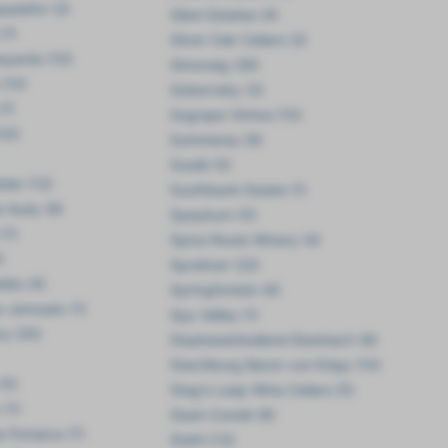
padafor (2)
Sileni Estates (4)
(7)
Silver Oak Cellars (2)
eyards (10)
Simonsig (26)
 (10)
Soberciety (3)
(7)
Sogrape Vinhos (15)
32)
Sommerau (9)
Soulié (5)
der (12)
Southbank Estate (1)
e Audy (8)
Speyburn (5)
(1)
Spice Route Winery (4)
)
Spreitzer (22)
dès (4)
Springfontein (6)
 Janoueix (1)
Spy Valley (1)
y (20)
Staatsweinkellerei Eberbach (8)
Stachlburg Baron von Kripp (10)
(5)
Stag's Leap Wine Cellars (5)
 (1)
Stark-Condé (8)
a Fonseca (7)
Statti (13)