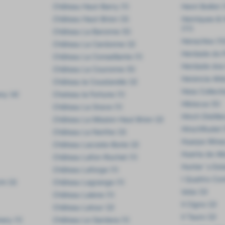
Château Haut-Barry (1)
Henri Boillot (
Château Haut-Brion (3)
Henriques & 
(11)
Château La Baronne (5)
Henschke (1
Château La Cardonne (2)
Herdade do P
Château La Conseillante (1)
Herdade dos 
Château La Couronne (5)
Herencia Alté
Château la Coustarelle (2)
Hess Collecti
y (4)
Chateau la Fortune (1)
Hibiscus (5)
Château La Grave (1)
Hinch Distille
Château La Mission Haut Brion (2)
HirschRudel (
Château La Nerthe (3)
Huarpe Wines
Château Lacoste-Borie (2)
Huerta de Alb
Château Lafon-Rochet (1)
Hunter´s Esta
Château Laforge (1)
I Quattro Cont
hi (3)
Château Lagrange (1)
Idda (3)
Château Lalene (1)
Il Cigno (2)
Château Latour (2)
Il Tauro (2)
ery (1)
Château Le Gardera (1)