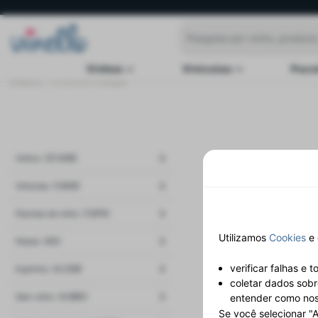
Vinhos
Vinícolas
Paco
VINELLO
Viticultores e adegas
/
(21.548)
Vinhos
(1.606)
Vinícolas
(1.874)
Pacotes de vinho
Utilizamos
Cookies
e 
(40)
Países
verificar falhas e
(4.238)
Espíritos
coletar dados sobr
(4.860)
Sem vinho
entender como noss
Se você selecionar "