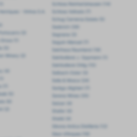
1)
Schloss Reinhartshausen (14)
Henriques - Vinhos S.A.
Schloss Vollrads (7)
Schug Carneros Estate (5)
0)
Seebrich (39)
ortocarro (2)
Segnana (3)
Grous (1)
Seguin-Manuel (7)
s (5)
Sekthaus Raumland (18)
on Winery (2)
Sektkellerei J. Oppmann (1)
Sektkellerei Ohlig (15)
ry (4)
Selbach-Oster (3)
1)
Sella & Mosca (24)
 (7)
Serègo Alighieri (7)
alá (5)
Serena Wines (35)
te (6)
Setzer (4)
i (2)
Shafer (4)
Sheild (4)
Sibona Antica Distilleria (12)
Sieur d'Arques (16)