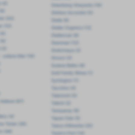
 (4)
Steenberg Vineyards (16)
(9)
Stefano Accordini (5)
in (50)
Stella (9)
r (10)
Stellar Organics (12)
(4)
Stellenrust (8)
(6)
Stemmari (10)
 (3)
Stolichnaya (2)
 Juliane Eller (16)
Strozzi (3)
)
Susana Balbo (8)
)
Sutil Family Wines (1)
Symington (1)
Tacchino (4)
)
Talamonti (5)
Kellerei (87)
Talenti (2)
Tanqueray (8)
lery (4)
Tapas Club (5)
ina Terlan (26)
Tasca d'Almerita (25)
rn (48)
Taylor's Port (14)