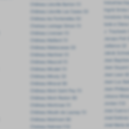
Industrias Es
Château Léoville Barton (1)
Ingrid Groiss 
Château Léoville Las Cases (3)
Ironstone Vin
Château les Fontenelles (5)
Isole e Olena
Chateau Lestage Simon (1)
J. Trautwein 
Château Liversan (1)
Jacopo Poli (
Château Maillard (1)
Jaillance (2)
Château Malescasse (3)
Jakob Schnei
Château Martinet (1)
Jean Baptist
Château Maucoil (1)
Jean Goyard 
Château Micalet (1)
Jean Leon (8
Château Minuty (2)
Jean-Luc Bal
Château Miraval (8)
Jean-Philippe
Château Mont Saint Pey (1)
Jobava Winer
Château Mont-Redon (8)
Jordan (12)
Château Montrose (1)
Jose Cuervo 
Château Moulin de Launay (1)
José Estévez
Château Mukhrani (8)
José Maria d
Chateau Nekresi (13)