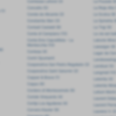
Comtesse Lafond (3)
La Poussie (8
Conceito (5)
La Rioja Alta 
(1)
Conde de Alicante (2)
La Scolca (8)
Constantia Glen (3)
La Spinetta (
Contadi Castaldi (8)
La Trigi (6)
Conte di Campiano (15)
La vie est bel
Conte Emo Capodilista - La
Laborie Wine 
Montecchia (10)
Laessiger (6)
8)
Contesa (4)
Lagar de Cer
Contri Spumanti
Landesweing
Cooperativa San Pedro Regalado (2)
Landlust (5)
Cooperative Saint Saturnin (2)
Langmeil (10
Copper & Brave (1)
Latentia (4)
Coppo (6)
Latentia Wine
Cordero di Montezemolo (9)
Latium Morini
Coriole Vineyards (4)
Laurent Dela
Cortijo Los Aguilares (4)
Laurent Perr
Corvers-Kauter (9)
Laurenz V. (2