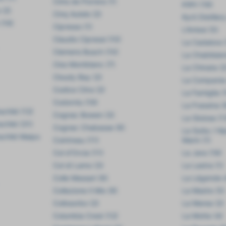
Cims de Porrera (1)
KWV (18)
 (2)
Cinq Autels (2)
Kyrö Distiller
 (19)
Cipresso (1)
L'Antesi (5)
Claudio Cipressi (10)
La Cadalora 
Clemens Busch (10)
La Chablisien
Clos Montblanc (7)
La Chinata (2
Cloudy Bay (2)
La Compania 
Codice Citra (2)
La Famiglia (
Codorníu (19)
La Frassina (
child (12)
Cognac Bowen (3)
La Gioiosa (1
child (31)
Cognac Chabasse (6)
La Guita / Hi
schild Maipo
Cointreau (11)
Marin (1)
Col d'Orcia (11)
La Jara (18)
Col di Lamo (3)
La Lastra (1)
Colle Massari (6)
La Légende d
Collezione Il Mio (9)
La Madre (5)
Collosorbo (2)
La Marea (2)
Columbia Crest (12)
La Motte (4)