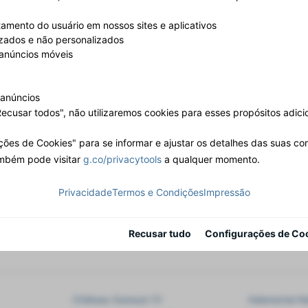
amento do usuário em nossos sites e aplicativos
izados e não personalizados
 anúncios móveis
 anúncios
ecusar todos", não utilizaremos cookies para esses propósitos adicio
ções de Cookies" para se informar e ajustar os detalhes das suas co
ambém pode visitar
g.co/privacytools
a qualquer momento.
Privacidade
Termos e Condições
Impressão
 encontra todos os viticultores e adegas inscritos em VINELLO. Basta 
Recusar tudo
Configurações de Co
Château Guiraud (1)
Helenental Kel