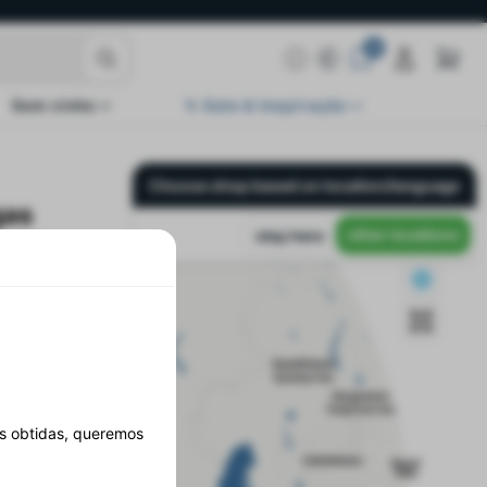
0
Sem vinho
% Sale & Inspiração
Choose shop based on location/language
gas
other locations
stay here
es obtidas, queremos