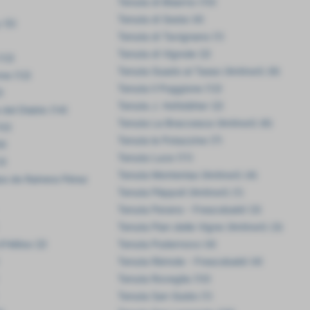
Tenuta di Biserno (10)
Tenuta di Sesta (4)
y (5)
Tenuta di Tavignano (1)
Tenuta di Vignole (2)
(12)
Tenuta Guado al Tasso (Antinori) (9)
ne (12)
Tenuta Il Poggione (12)
)
Tenuta J. Hofstätter (2)
del Diablo (14)
Tenuta La Braccesca (Antinori) (6)
10)
Tenuta le Potazzine (7)
9)
Tenuta Luce (11)
3)
Tenuta Montenisa (Antinori) (4)
jos de Rainera Pérez
Tenuta Pèppoli (Antinori) (1)
Tenuta Perano - Frescobaldi (3)
Tenuta Pian delle Vigne (Antinori) (3)
'Hélios (2)
Tenuta Podernovo (4)
Tenuta Rèmole - Frescobaldi (4)
Tenuta Roveglia (10)
Tenuta San Guido (1)