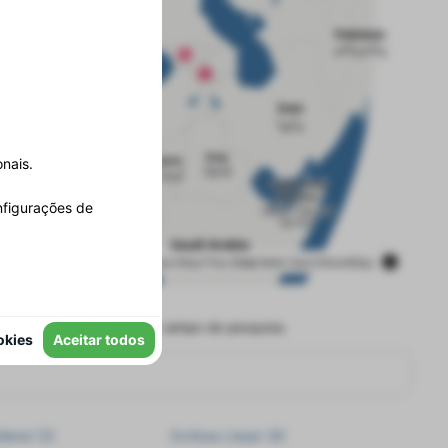
nais.
nfigurações de
OpenFreeMap
© OpenMapTiles
Data from
OpenStreetMap
escrever algumas letras no campo de pesquisa.
okies
Aceitar todos
lerei (3)
Schloss Lieser (9)