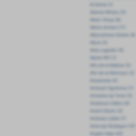
Al Dente (1)
Alamos Winery (5)
Albet i Noya (8)
Albino Armani (17)
Allesverloren Estate (6)
Allure (2)
Alois Lageder (6)
Alpine Rift (1)
Alto de la Ballena (3)
Alto de la Moncayo (2)
Amastuola (4)
Amirault Vignerons (7)
Amoreira da Torre (3)
Andeluna Cellars (6)
André Stentz (5)
Andreas Laible (7)
Anecoop Bodegas (10)
Angelo Gaja (42)