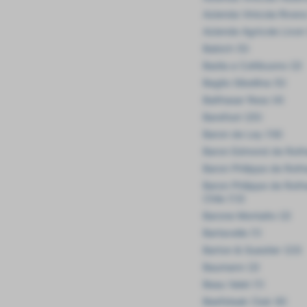
Azienda Vinicola Rivera
Aziende Agricole Livon
Babich (5)
Badia a Coltibuono (2)
Baglio Gibellina (5)
Balthasar Ress (4)
Barefoot (25)
Baron de Ley (18)
Baron Edmond de Roths
Baron Philippe de Roths
Baron Philippe de Roth
Chile (13)
Barone Montalto (2)
Bartavelle (1)
Barton & Guestier (23)
Baumann (2)
Beau Valet (1)
Beefsteak Club (6)