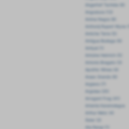
Angerhof Tschida (6)
Angostura (12)
Anima Negra (8)
Anthonij Rupert Wyne (
Antiche Terre (5)
Antigua Bodega (6)
Antiyal (1)
Antoine Heinrich (5)
Antonio Bragato (3)
Apothic Wines (4)
Araex Grands (6)
Argiano (7)
Argiolas (25)
Arrogant Frog (41)
Artemis Karamolegos
Arthur Metz (4)
Áster (2)
Ata Rangi (1)