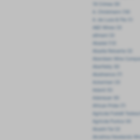
19 Crimes (9)
A. Christmann (18)
A. de Luze & Fils (1)
A&D Wines (3)
a6mani (3)
Abadal (13)
Abadia Retuerta (2)
Aberdeen Wine Compan
Aberfeldy (6)
Abstinence (7)
Ackerman (3)
Adanti (5)
Adeneuer (6)
African Pride (7)
Agricola Fratelli Tedesc
Agricola Punica (4)
Akashi-Tai (2)
Akrathos Newlands Win