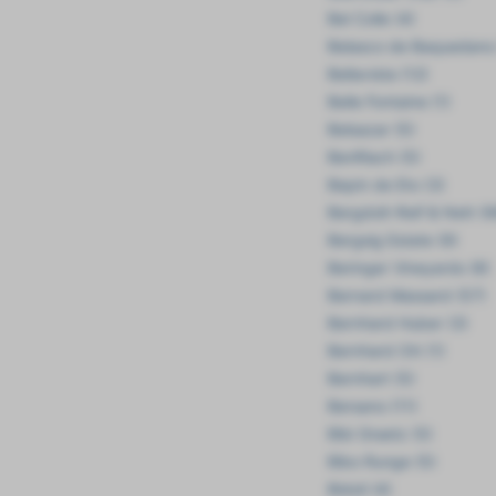
Bel Colle (4)
Belasco de Baquedano 
Bellavista (12)
Belle Fontaine (1)
Belsazar (5)
BenRiach (5)
Bepin de Eto (3)
Bergdolt-Reif & Nett (9
Bergsig Estate (9)
Beringer Vineyards (8)
Bernard Massard (57)
Bernhard Huber (3)
Bernhard Ott (1)
Bernhart (5)
Bersano (11)
Bibi Graetz (5)
Bibo Runge (5)
Bidoli (4)