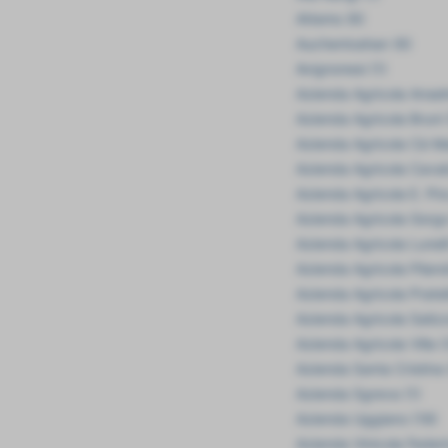
Attems (6)
Auchentoshan (6)
Avignonesi (1)
Azienda Agricola Anselm
Azienda Agricola Bruni 
Azienda Agricola Cà Ma
Azienda Agricola Caval
Azienda Agricola E. Pira
Azienda Agricola Gorgo
Azienda Agricola Lunell
Azienda Agricola Piland
Azienda Agricola Pratel
Azienda Agricola Salizz
Azienda Agricola Villa C
Azienda Santa Cristina (
Azienda Sgreva (1)
Azienda Uggiano (18)
Azienda Vinicola Federi