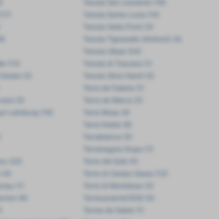
)
Tenuta San Leonardo (16)
(17)
Tenuta Santa Lucia (14)
Tenuta Sette Ponti (3)
8)
Tenuta Tignanello (Antinori) (4)
Tenuta Ulisse (54)
le (13)
Tenute di Toscana (1)
Estate (2)
Tenute Silvio Nardi (2)
Terra de Falanis (1)
vera (2)
Terra de Marca (2)
ut Laimburg (16)
Terra Musa (4)
Terra Noble (8)
)
Terrabianca (5)
Terramagna Grupo (1)
ry (22)
Terre del Sole (5)
 (4)
Terre di Campo Sasso (12)
unay (1)
Terre di Montelusa (3)
achon (6)
Terrecarsiche1939 (4)
)
Terres de Sable (1)