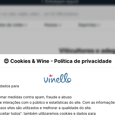
♲ Embalagem segura!
♥ 25.398 vinhos e a contar, só para si! ♥
✓ envio fiável!
tes de vinho
Países
Espíritos
Viticultores e ade
😍 Cookies & Wine - Política de privacidade
dados para
 tomar medidas contra spam, fraude e abuso
e interações com o público e estatísticas do site. Com as informaçõ
os sites são utilizados e melhorar a qualidade do site.
Aceitar todos", também utilizaremos cookies e dados para