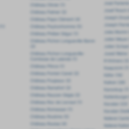
José Pariente
Château Olivier (1)
Josef Rosch 
Château Palmer (2)
Joseph Drouh
Château Pape Clément (4)
Joseph Perrie
11)
Château Peybonhomme (5)
Jules Mumm 
Château Phélan Ségur (1)
Julien Meyer 
Château Pichon Longueville-Baron
(2)
Julien Schaal
Château Pichon-Longueville-
Juwel Weine -
Comtesse de Lalande (1)
K-Vintners (3
Château Plince (1)
Kaapzicht (7
Château Pontet-Canet (2)
Käfer (18)
Château Poujeaux (2)
Kaiken (28)
Château Ramafort (2)
Kanonkop (7
Château Rauzan-Ségla (2)
Katlenburger 
Château Roc de Levraut (1)
Kavalan (23)
Château Romassan (1)
Kavalan Distil
Château Roubine (5)
Kellerei Cant
Château Routas (4)
Kellerei Kalte