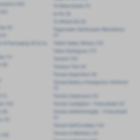
eckbichl (32)
Te Mata Estate (1)
(20)
te Pa (3)
Te Whare Ra (2)
tia (5)
Tegernseer Spirituosen Manufaktur
(21)
(1)
er & Packaging SE & Co.
Teliani Valley Winery (12)
Telmo Rodriguez (17)
ter (1)
Tement (10)
a (6)
Tempus Two (4)
Tenuta Argentiera (4)
)
Tenuta Badia a Passignano (Antinori)
(1)
(17)
Tenuta Casenuove (5)
er (10)
Tenuta Castiglioni - Frescobaldi (2)
 (6)
Tenuta dell'Ammiraglia - Frescobaldi
(1)
y (5)
Tenuta Dell'Ornellaia (14)
Tenuta di Bibbiano (2)
 (18)